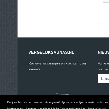
VERGELIJKSAUNAS.NL
NIEU
Reviews, ervaringen en klachten over
Vul je 
sauna's
nieuwsb
Contact
Om jouw bezoek aan onze website nog makkelijk en persoonlijker te maken zetten we c
internetgedrag binnen (en mogelijk ook buiten) onze website volgen.
Meer informatie