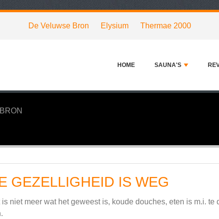
De Veluwse Bron
Elysium
Thermae 2000
HOME
SAUNA'S
RE
 BRON
E GEZELLIGHEID IS WEG
 is niet meer wat het geweest is, koude douches, eten is m.i. te
.