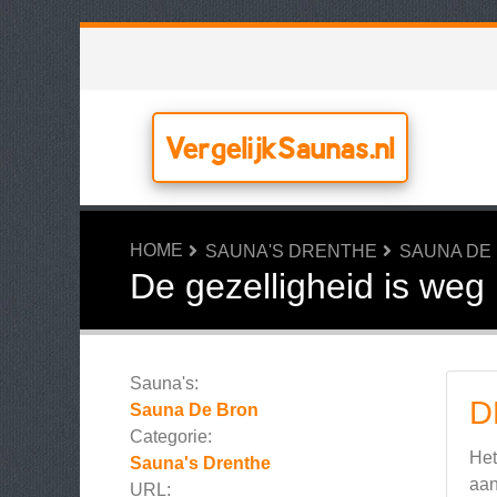
VergelijkSaunas.nl
HOME
SAUNA'S DRENTHE
SAUNA DE
De gezelligheid is weg
Sauna's:
D
Sauna De Bron
Categorie:
Het
Sauna's Drenthe
aan
URL: