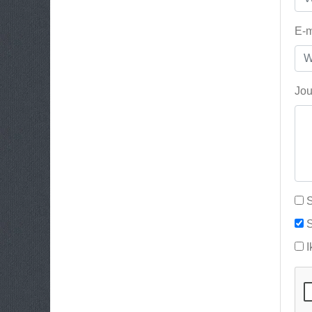
E-m
Jou
S
S
I