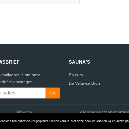
WSBRIEF
SAUNA'S
e-mailadres in om onze
Elysium
rief te ontvangen.
De Veluwse Bron
Privacy
Algemene Voorwaarde
ookies (en daarmee vergelijkbare technieken) in. Met deze cookies kunnen wij en derde part
Copyright © 2026 VergelijkSaunas.nl