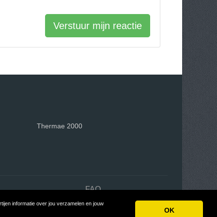
Verstuur mijn reactie
Thermae 2000
n
FAQ
ijen informatie over jou verzamelen en jouw
OK