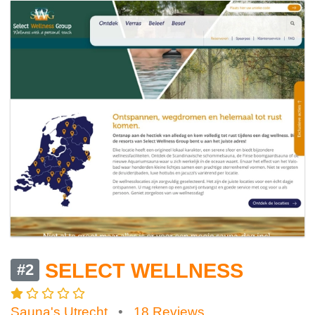
SELECT WELLNESS
#2
Sauna's Utrecht
•
18 Reviews