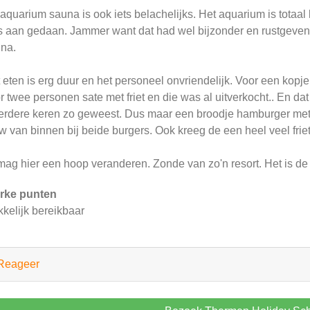
aquarium sauna is ook iets belachelijks. Het aquarium is totaal l
s aan gedaan. Jammer want dat had wel bijzonder en rustgevend
na.
 eten is erg duur en het personeel onvriendelijk. Voor een kopje 
r twee personen sate met friet en die was al uitverkocht.. En dat
rdere keren zo geweest. Dus maar een broodje hamburger met f
w van binnen bij beide burgers. Ook kreeg de een heel veel frie
mag hier een hoop veranderen. Zonde van zo'n resort. Het is de p
rke punten
kelijk bereikbaar
Reageer