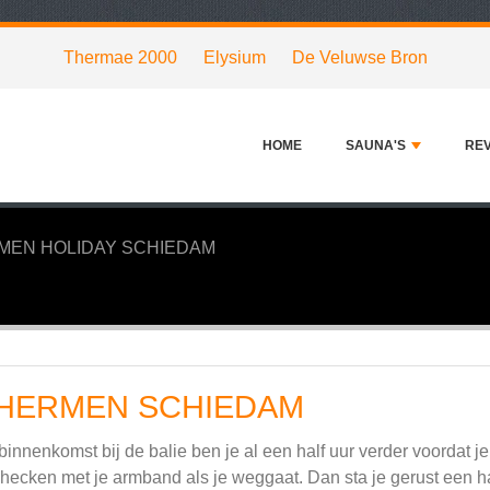
Thermae 2000
Elysium
De Veluwse Bron
HOME
SAUNA'S
RE
MEN HOLIDAY SCHIEDAM
HERMEN SCHIEDAM
 binnenkomst bij de balie ben je al een half uur verder voordat je
checken met je armband als je weggaat. Dan sta je gerust een ha