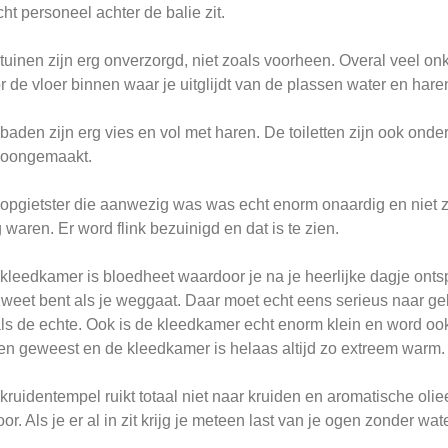
cht personeel achter de balie zit.
tuinen zijn erg onverzorgd, niet zoals voorheen. Overal veel onk
r de vloer binnen waar je uitglijdt van de plassen water en haren
baden zijn erg vies en vol met haren. De toiletten zijn ook onde
hoongemaakt.
opgietster die aanwezig was was echt enorm onaardig en niet 
 waren. Er word flink bezuinigd en dat is te zien.
kleedkamer is bloedheet waardoor je na je heerlijke dagje on
weet bent als je weggaat. Daar moet echt eens serieus naar ge
ls de echte. Ook is de kleedkamer echt enorm klein en word oo
en geweest en de kleedkamer is helaas altijd zo extreem warm.
kruidentempel ruikt totaal niet naar kruiden en aromatische ol
oor. Als je er al in zit krijg je meteen last van je ogen zonder wate