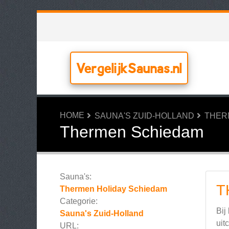
VergelijkSaunas.nl
HOME
SAUNA'S ZUID-HOLLAND
THER
Thermen Schiedam
Sauna's:
T
Thermen Holiday Schiedam
Categorie:
Bij
Sauna's Zuid-Holland
uit
URL: