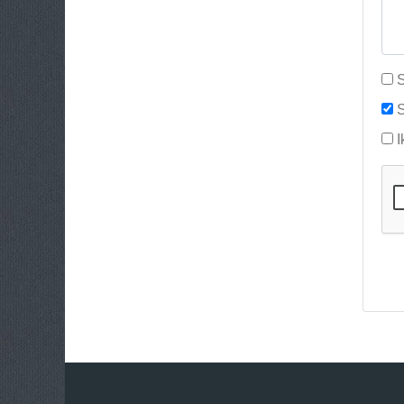
S
S
I