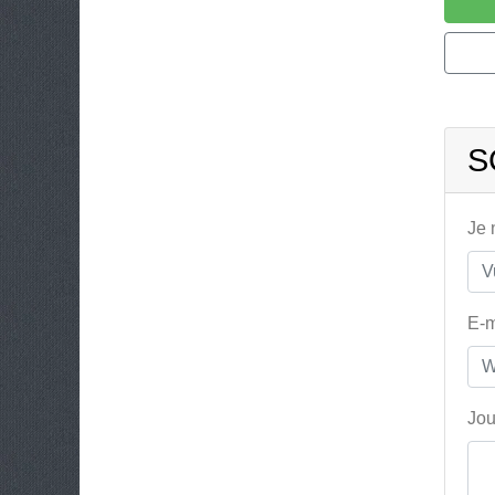
S
Je
E-m
Jou