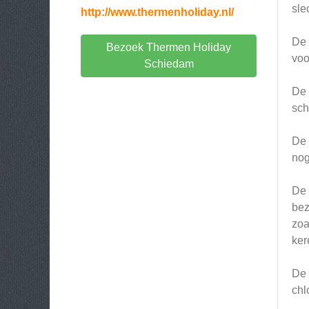
sle
http://www.thermenholiday.nl/
De 
Bezoek Thermen Holiday
voo
Schiedam
De 
sc
De 
nog
De 
bez
zoa
ker
De 
chl