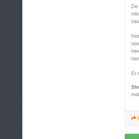
De 
nik
sau
Het
voo
mee
rau
Er 
Ste
mak