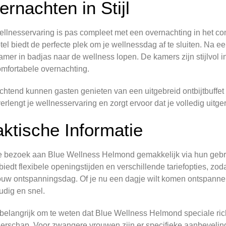
rnachten in Stijl
llnesservaring is pas compleet met een overnachting in het c
tel biedt de perfecte plek om je wellnessdag af te sluiten. Na e
amer in badjas naar de wellness lopen. De kamers zijn stijlvol 
mfortabele overnachting.
chtend kunnen gasten genieten van een uitgebreid ontbijtbuffet
verlengt je wellnesservaring en zorgt ervoor dat je volledig uitger
aktische Informatie
e bezoek aan Blue Wellness Helmond gemakkelijk via hun gebru
 biedt flexibele openingstijden en verschillende tariefopties, zod
ouw ontspanningsdag. Of je nu een dagje wilt komen ontspannen o
dig en snel.
 belangrijk om te weten dat Blue Wellness Helmond speciale rich
rschap. Voor zwangere vrouwen zijn er specifieke aanbevelin