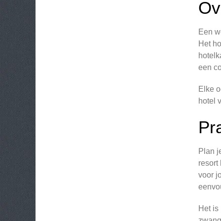
Ove
Een we
Het ho
hotelk
een co
Elke o
hotel 
Pr
Plan j
resort
voor j
eenvou
Het is
zwange