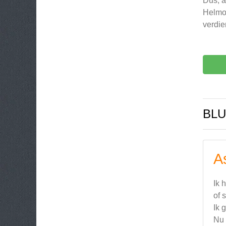
Dus, a
Helmon
verdie
BLU
A
Ik 
of 
Ik 
Nu 