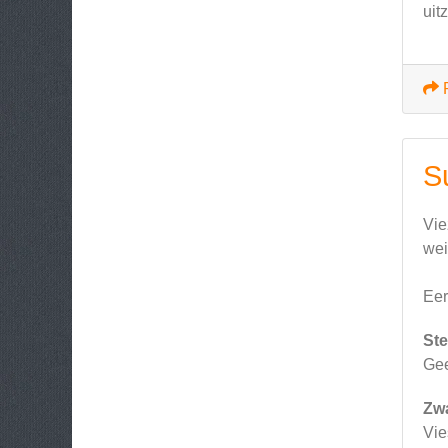
uit
S
Vie
wei
Eer
Ste
Ge
Zw
Vie