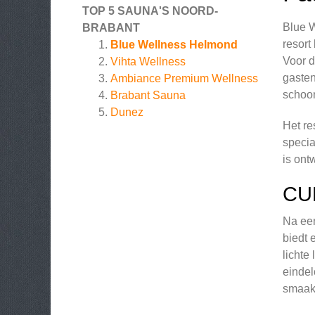
TOP 5 SAUNA'S NOORD-
Blue W
BRABANT
resort
Blue Wellness Helmond
Voor d
Vihta Wellness
gasten
Ambiance Premium Wellness
schoo
Brabant Sauna
Dunez
Het re
specia
is ont
CU
Na een
biedt 
lichte
eindel
smaakp