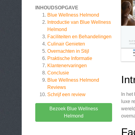
INHOUDSOPGAVE
Blue Wellness Helmond
Introductie van Blue Wellness
Helmond
Faciliteiten en Behandelingen
Culinair Genieten
Overnachten in Stijl
Praktische Informatie
Klantenervaringen
Conclusie
In
Blue Wellness Helmond
Reviews
In het
Schrijf een review
luxe r
Bezoek Blue Wellness
wereld
Helmond
overna
Fa