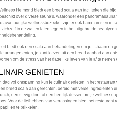
ellness Helmond biedt een breed scala aan faciliteiten die bij
 beschikt over diverse sauna's, waaronder een panoramasauna wa
e avontuurlijke wellnessbezoeker zijn er ook hammams en inf
 zichzelf in de watten laten leggen in het uitgebreide beautyc
nheidsbehandeling.
sort biedt ook een scala aan behandelingen om je lichaam en ge
le arrangementen, je kunt kiezen uit een breed aanbod aan o
worpen om de stress van het dagelijks leven van je af te nemen e
LINAIR GENIETEN
 dag vol ontspanning kun je culinair genieten in het restauran
een breed scala aan gerechten, bereid met verse ingrediënten en
 lunch, een stevig diner of een heerlijk dessert om je wellnessdag
oos. Voor de liefhebbers van verrassingen biedt het restaurant 
apillen te prikkelen.