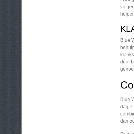
volgen
helpen
KL
Blue W
behulp
klanks
door b
genoem
Co
Blue W
dagje 
combin
dan oo