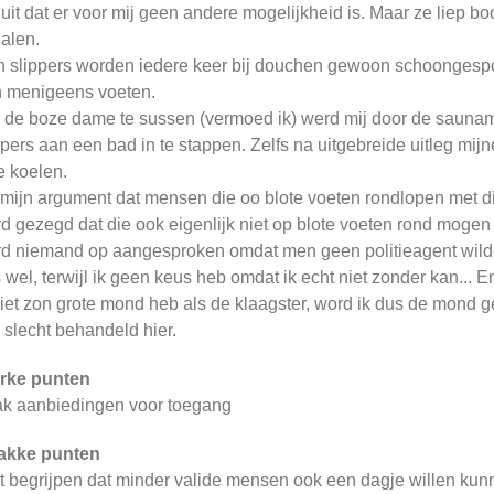
 uit dat er voor mij geen andere mogelijkheid is. Maar ze liep 
halen.
n slippers worden iedere keer bij douchen gewoon schoongespo
 menigeens voeten.
de boze dame te sussen (vermoed ik) werd mij door de sauna
ppers aan een bad in te stappen. Zelfs na uitgebreide uitleg mij
te koelen.
mijn argument dat mensen die oo blote voeten rondlopen met d
d gezegd dat die ook eigenlijk niet op blote voeten rond mogen
d niemand op aangesproken omdat men geen politieagent wilde 
 wel, terwijl ik geen keus heb omdat ik echt niet zonder kan... E
niet zon grote mond heb als de klaagster, word ik dus de mond 
 slecht behandeld hier.
rke punten
k aanbiedingen voor toegang
akke punten
t begrijpen dat minder valide mensen ook een dagje willen ku