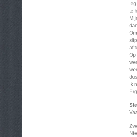
leg
te 
Mij
dan
Om 
sli
af 
Op 
wer
wer
dus
ik 
Erg
Ste
Vaa
Zw
Nie