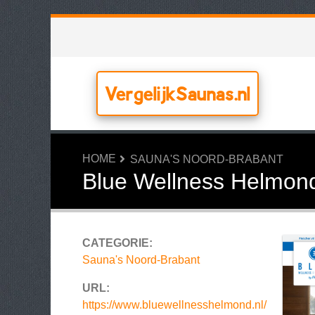
VergelijkSaunas.nl
HOME
SAUNA'S NOORD-BRABANT
Blue Wellness Helmon
CATEGORIE:
Sauna's Noord-Brabant
URL:
https://www.bluewellnesshelmond.nl/