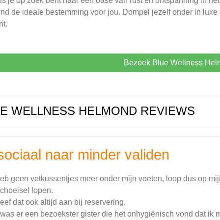
ls je op zoek bent naar een oase van rust en ontspanning in he
d de ideale bestemming voor jou. Dompel jezelf onder in luxe 
nt.
Bezoek Blue Wellness He
E WELLNESS HELMOND REVIEWS
sociaal naar minder validen
heb geen vetkussentjes meer onder mijn voeten, loop dus op mij
schoeisel lopen.
geef dat ook altijd aan bij reservering.
was er een bezoekster gister die het onhygiënisch vond dat ik m