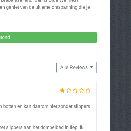
t Brabantse land, dan is Blue Wellness
en geniet van de ultieme ontspanning die je
lmond
Alle Reviews
n botten en kan daarom niet zonder slippers
et slippers aan het dompelbad in liep. Ik