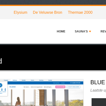
Elysium
De Veluwse Bron
Thermae 2000
HOME
SAUNA'S
RE
d
BLUE
Laatste 