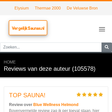
Elysium
Thermae 2000
De Veluwse Bron
VergelijkSaunas.nl
Tog
HOME
Reviews van deze auteur (105578)
TOP SAUNA!
Review over
Blue Wellness Helmond
Bovenvermelde review zag ik per toeval staan, hier