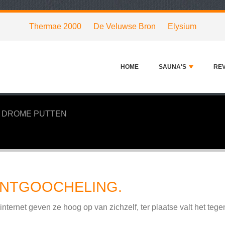
Thermae 2000
De Veluwse Bron
Elysium
HOME
SAUNA'S
RE
 DROME PUTTEN
NTGOOCHELING.
internet geven ze hoog op van zichzelf, ter plaatse valt het tege