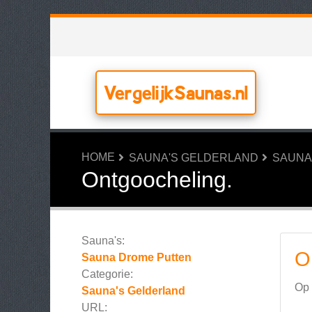
VergelijkSaunas.nl
HOME
SAUNA'S GELDERLAND
SAUNA
Ontgoocheling.
Sauna's:
O
Sauna Drome Putten
Categorie:
Op 
Sauna's Gelderland
URL: