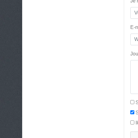
Je
E-m
Jou
S
S
I