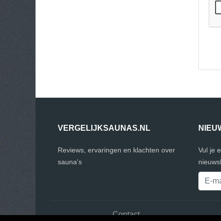
VERGELIJKSAUNAS.NL
NIEU
Reviews, ervaringen en klachten over
Vul je 
sauna's
nieuwsb
Contact