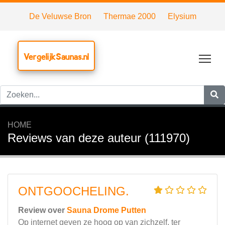
De Veluwse Bron
Thermae 2000
Elysium
VergelijkSaunas.nl
Tog
HOME
Reviews van deze auteur (111970)
ONTGOOCHELING.
Review over
Sauna Drome Putten
Op internet geven ze hoog op van zichzelf, ter