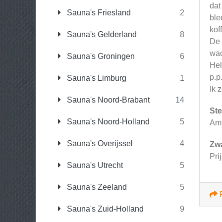
dat
Sauna's Friesland
2
ble
kof
Sauna's Gelderland
8
De 
wac
Sauna's Groningen
6
Hel
p.p
Sauna's Limburg
1
Ik 
Sauna's Noord-Brabant
14
Ste
Sauna's Noord-Holland
5
Am
Sauna's Overijssel
4
Zw
Pri
Sauna's Utrecht
5
Sauna's Zeeland
5
Sauna's Zuid-Holland
9