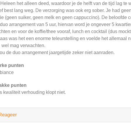
 Heleen het alleen deed, waardoor je de helft van de tijd lag te
ef best lang weg. De verzorging was ook erg sober. Je had geen 
fie (geen suiker, geen melk en geen cappuccino). De beloofde co
duo arrangement van 5 uur, hiervan word je ongeveer 5 kwartier
hten en voor de koffie/thee vooraf, lunch en cocktail (dus mockta
aas was het een enorme teleurstelling en voelde het allemaal n
. wel mag verwachten.
zou de duo arrangement jaargetijde zeker niet aanraden.
rke punten
biance
akke punten
js kwaliteit verhouding klopt niet.
Reageer