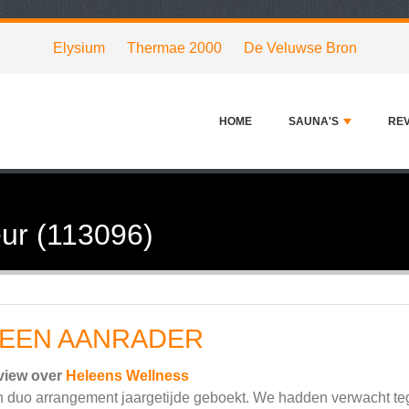
Elysium
Thermae 2000
De Veluwse Bron
HOME
SAUNA'S
RE
ur (113096)
EEN AANRADER
view over
Heleens Wellness
 duo arrangement jaargetijde geboekt. We hadden verwacht teg