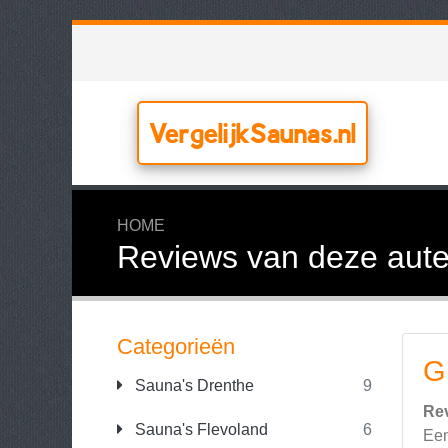
VergelijkSaunas.nl
HOME
Reviews van deze aute
Categorieën
G
Sauna's Drenthe
9
Re
Sauna's Flevoland
6
Een