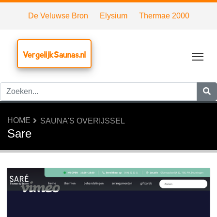
De Veluwse Bron
Elysium
Thermae 2000
VergelijkSaunas.nl
Tog
HOME
SAUNA'S OVERIJSSEL
Sare