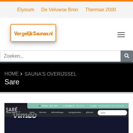
Elysium
De Veluwse Bron
Thermae 2000
VergelijkSaunas.nl
Tog
HOME
SAUNA'S OVERIJSSEL
Sare