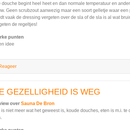
 douche begint heel heet en dan normale temperatuur en ander
w. Geen scrubzout aanwezig maar een soort gelletje waar een paa
dt vaak de dressing vergeten over de sla of de sla is al wat bruin
geten de regeltjes!
rke punten
n idee
Reageer
E GEZELLIGHEID IS WEG
view over
Sauna De Bron
 is niet meer wat het geweest is, koude douches, eten is m.i. te
.