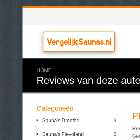
VergelijkSaunas.nl
HOME
Reviews van deze aute
Categorieën
P
Sauna's Drenthe
9
Re
Sauna's Flevoland
6
Gee