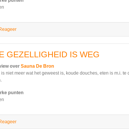
rke punten
en
Reageer
E GEZELLIGHEID IS WEG
view over
Sauna De Bron
 is niet meer wat het geweest is, koude douches, eten is m.i. te
.
rke punten
en
Reageer