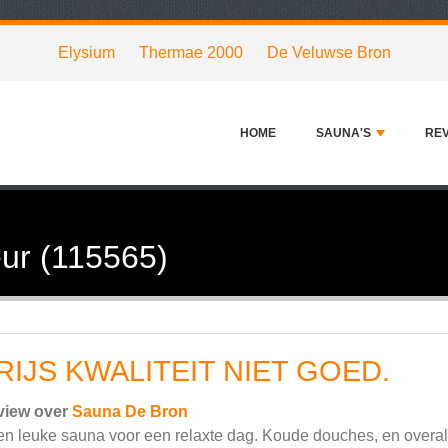
Elysium
Thermae 2000
De Veluwse Bron
HOME
SAUNA'S
RE
ur (115565)
RIJS KWALITEIT NIET GOED.
view over
Sauna De Bron
n leuke sauna voor een relaxte dag. Koude douches, en overal