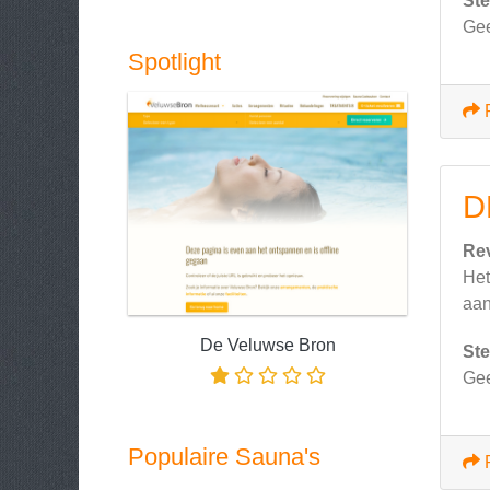
Ste
Ge
Spotlight
D
Re
Het
aan
De Veluwse Bron
Ste
Ge
Populaire Sauna's