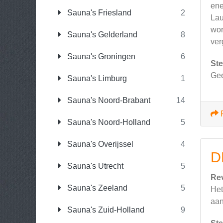
ene
Sauna's Friesland
2
Lau
wor
Sauna's Gelderland
8
ver
Sauna's Groningen
6
Ste
Gee
Sauna's Limburg
1
Sauna's Noord-Brabant
14
Sauna's Noord-Holland
5
Sauna's Overijssel
4
D
Sauna's Utrecht
5
Re
Sauna's Zeeland
5
Het
aan
Sauna's Zuid-Holland
9