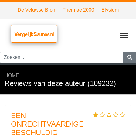
De Veluwse Bron
Thermae 2000
Elysium
VergelijkSaunas.nl
Tog
HOME
Reviews van deze auteur (109232)
EEN
ONRECHTVAARDIGE
BESCHULDIG