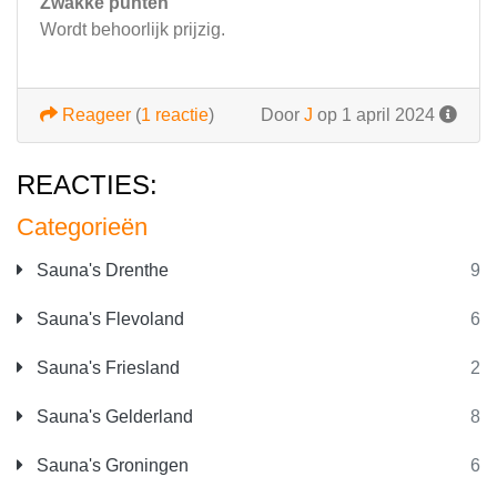
Zwakke punten
Wordt behoorlijk prijzig.
Reageer
(
1 reactie
)
Door
J
op 1 april 2024
REACTIES:
Categorieën
Sauna's Drenthe
9
Sauna's Flevoland
6
Sauna's Friesland
2
Sauna's Gelderland
8
Sauna's Groningen
6