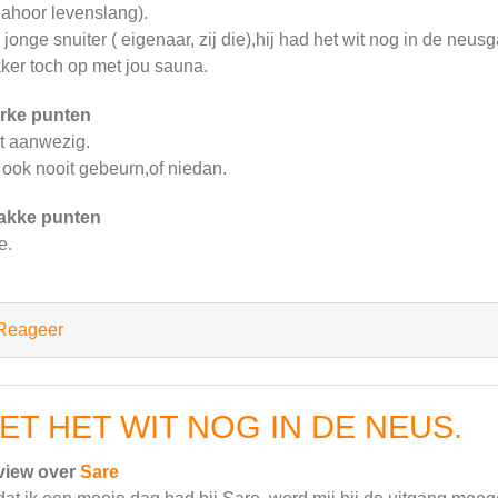
jahoor levenslang).
 jonge snuiter ( eigenaar, zij die),hij had het wit nog in de neu
kker toch op met jou sauna.
rke punten
t aanwezig.
 ook nooit gebeurn,of niedan.
akke punten
e.
Reageer
ET HET WIT NOG IN DE NEUS.
view over
Sare