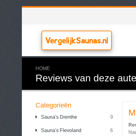
VergelijkSaunas.nl
HOME
Reviews van deze aute
Categorieën
M
Sauna's Drenthe
9
Re
Sauna's Flevoland
6
Nad