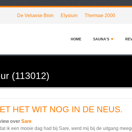
De Veluwse Bron
Elysium
Thermae 2000
HOME
SAUNA'S
RE
ur (113012)
ET HET WIT NOG IN DE NEUS.
view over
Sare
at ik een mooie dag had bij Sare, werd mij bij de uitgang mee