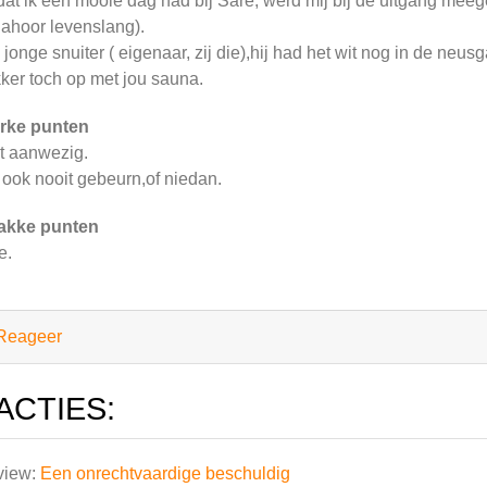
at ik een mooie dag had bij Sare, werd mij bij de uitgang mee
jahoor levenslang).
 jonge snuiter ( eigenaar, zij die),hij had het wit nog in de neu
kker toch op met jou sauna.
rke punten
t aanwezig.
 ook nooit gebeurn,of niedan.
akke punten
e.
Reageer
ACTIES:
view:
Een onrechtvaardige beschuldig