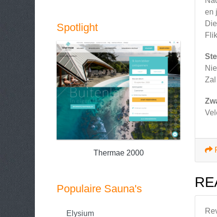
Nad
en 
Die
Spotlight
Fli
Ste
Nie
Zal
Zw
Vel
Thermae 2000
RE
Populaire Sauna's
Re
Elysium