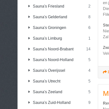
en 
Sauna's Friesland
2
Die
Fli
Sauna's Gelderland
8
Ste
Sauna's Groningen
6
Nie
Zal
Sauna's Limburg
1
Zw
Sauna's Noord-Brabant
14
Vel
Sauna's Noord-Holland
5
Sauna's Overijssel
4
Sauna's Utrecht
5
M
Sauna's Zeeland
5
Sauna's Zuid-Holland
9
Re